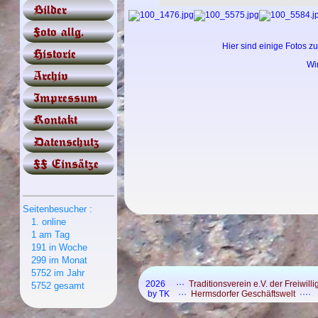
Bilder
Foto allg.
Hier sind einige Fotos zu
Historie
Wi
Archiv
Impressum
Kontakt
Datenschutz
FF Einsätze
Seitenbesucher :
1. online
1 am Tag
191 in Woche
299 im Monat
5752 im Jahr
2026 ···
Traditionsverein e.V. der Freiwi
5752 gesamt
by TK ···
Hermsdorfer Geschäftswelt
····