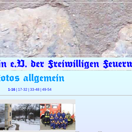
in e.V. der Freiwilligen Feue
otos allgemein
1-16
|
17-32
|
33-48
|
49-54